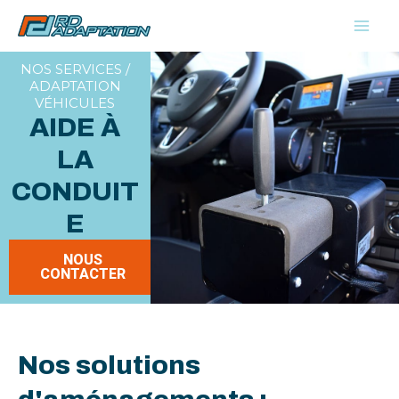
Aller
au
contenu
NOS SERVICES /
ADAPTATION
VÉHICULES
AIDE À
LA
CONDUIT
E
NOUS
CONTACTER
Nos solutions